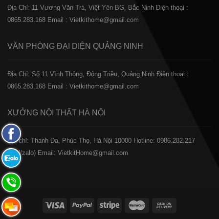
Địa Chỉ: 11 Vương Văn Trà, Việt Yên BG, Bắc Ninh
Điện thoại :
0865.283.168
Email : Vietkithome@gmail.com
VĂN PHÒNG ĐẠI DIỆN
QUẢNG NINH
Địa Chỉ: Số 11 Vĩnh Thông, Đông Triều, Quảng Ninh
Điện thoại :
0865.283.168
Email : Vietkithome@gmail.com
XƯỞNG NỘI THẤT
HÀ NỘI
Fanpage
️Địa chỉ: Thanh Đa, Phúc Thọ, Hà Nội 10000
Hotline: 0986.282.217
Facebook
(Call/zalo)
Email: VietkitHome@gmail.com
Zalo:
0865.283.168
Hotline:
0865.283.168
Hotline: