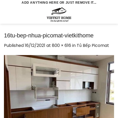
Skip
ADD ANYTHING HERE OR JUST REMOVE IT...
to
0
content
16tu-bep-nhua-picomat-vietkithome
Published
16/12/2021
at
800 × 616
in
Tủ Bếp Picomat