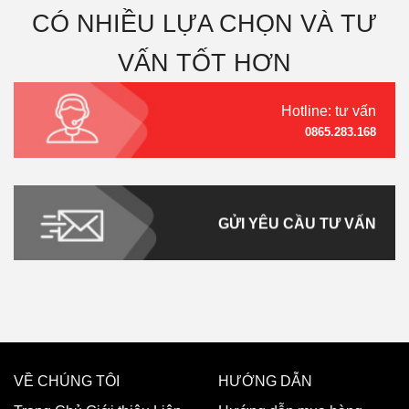
CÓ NHIỀU LỰA CHỌN VÀ TƯ
VẤN TỐT HƠN
Hotline: tư vấn
0865.283.168
GỬI YÊU CẦU TƯ VẤN
VỀ CHÚNG TÔI
HƯỚNG DẪN