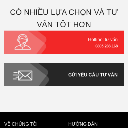
CÓ NHIỀU LỰA CHỌN VÀ TƯ
VẤN TỐT HƠN
Hotline: tư vấn
0865.283.168
GỬI YÊU CẦU TƯ VẤN
VỀ CHÚNG TÔI
HƯỚNG DẪN