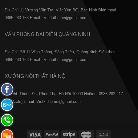
Địa Chỉ: 11 Vương Văn Trà, Việt Yên BG, Bắc Ninh
Điện thoại :
0865.283.168
Email : Vietkithome@gmail.com
VĂN PHÒNG ĐẠI DIỆN
QUẢNG NINH
Địa Chỉ: Số 11 Vĩnh Thông, Đông Triều, Quảng Ninh
Điện thoại :
0865.283.168
Email : Vietkithome@gmail.com
XƯỞNG NỘI THẤT
HÀ NỘI
Fanpage
️Địa chỉ: Thanh Đa, Phúc Thọ, Hà Nội 10000
Hotline: 0986.282.217
Facebook
(Call/zalo)
Email: VietkitHome@gmail.com
Zalo:
0865.283.168
Hotline:
0865.283.168
Hotline: