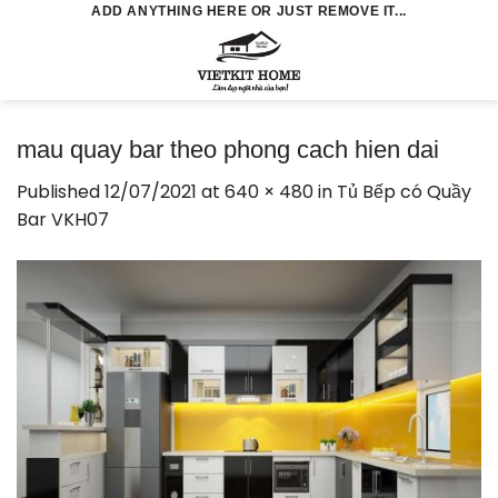
Skip
ADD ANYTHING HERE OR JUST REMOVE IT...
to
0
content
mau quay bar theo phong cach hien dai
Published
12/07/2021
at
640 × 480
in
Tủ Bếp có Quầy
Bar VKH07