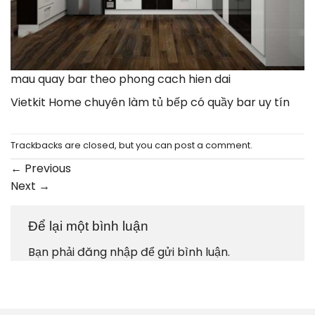
mau quay bar theo phong cach hien dai
Vietkit Home chuyên làm tủ bếp có quầy bar uy tín
Trackbacks are closed, but you can
post a comment
.
←
Previous
Next
→
Để lại một bình luận
Bạn phải
đăng nhập
để gửi bình luận.