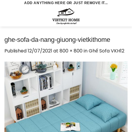
Skip
ADD ANYTHING HERE OR JUST REMOVE IT...
to
0
content
ghe-sofa-da-nang-giuong-vietkithome
Published
12/07/2021
at
800 × 800
in
Ghế Sofa VKH12