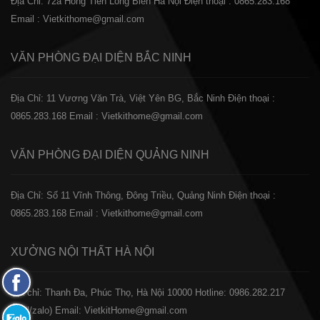
Địa Chỉ: 72a Hồng Tiến Long Biên Hà Nội
Điện thoại : 0865.283.168
Email : Vietkithome@gmail.com
VĂN PHÒNG ĐẠI DIỆN
BẮC NINH
Địa Chỉ: 11 Vương Văn Trà, Việt Yên BG, Bắc Ninh
Điện thoại :
0865.283.168
Email : Vietkithome@gmail.com
VĂN PHÒNG ĐẠI DIỆN
QUẢNG NINH
Địa Chỉ: Số 11 Vĩnh Thông, Đông Triều, Quảng Ninh
Điện thoại :
0865.283.168
Email : Vietkithome@gmail.com
XƯỞNG NỘI THẤT
HÀ NỘI
Fanpage
️Địa chỉ: Thanh Đa, Phúc Thọ, Hà Nội 10000
Hotline: 0986.282.217
Facebook
(Call/zalo)
Email: VietkitHome@gmail.com
Zalo: