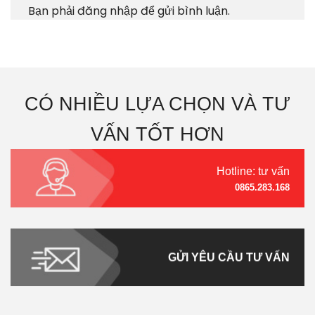
Bạn phải
đăng nhập
để gửi bình luận.
CÓ NHIỀU LỰA CHỌN VÀ TƯ
VẤN TỐT HƠN
Hotline: tư vấn
0865.283.168
GỬI YÊU CẦU TƯ VẤN