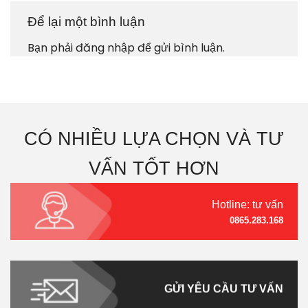
Để lại một bình luận
Bạn phải
đăng nhập
để gửi bình luận.
CÓ NHIỀU LỰA CHỌN VÀ TƯ
VẤN TỐT HƠN
Hotline: tư vấn
0865.283.168
GỬI YÊU CẦU TƯ VẤN