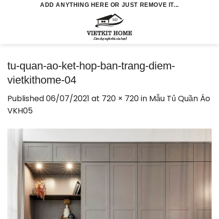
Skip
ADD ANYTHING HERE OR JUST REMOVE IT...
to
0
content
tu-quan-ao-ket-hop-ban-trang-diem-
vietkithome-04
Published
06/07/2021
at
720 × 720
in
Mẫu Tủ Quần Áo
VKH05