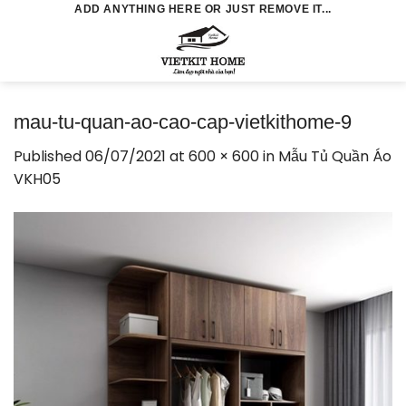
Skip
ADD ANYTHING HERE OR JUST REMOVE IT...
to
0
content
mau-tu-quan-ao-cao-cap-vietkithome-9
Published
06/07/2021
at
600 × 600
in
Mẫu Tủ Quần Áo
VKH05