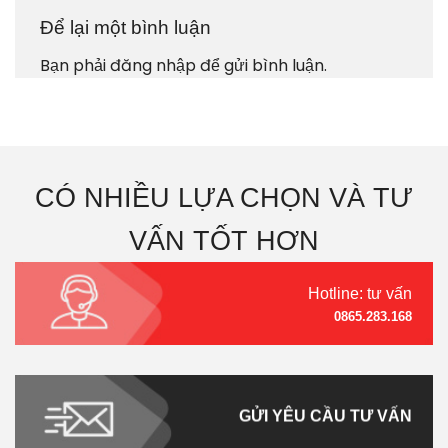
Để lại một bình luận
Bạn phải
đăng nhập
để gửi bình luận.
CÓ NHIỀU LỰA CHỌN VÀ TƯ
VẤN TỐT HƠN
Hotline: tư vấn
0865.283.168
GỬI YÊU CẦU TƯ VẤN