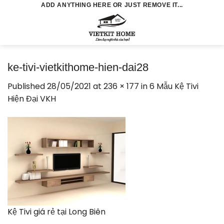
Skip
ADD ANYTHING HERE OR JUST REMOVE IT...
to
0
content
ke-tivi-vietkithome-hien-dai28
Published
28/05/2021
at
236 × 177
in
6 Mẫu Kệ Tivi
Hiện Đại VKH
Kệ Tivi giá rẻ tại Long Biên