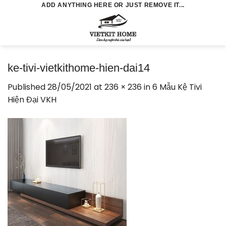
Skip
ADD ANYTHING HERE OR JUST REMOVE IT...
to
0
content
ke-tivi-vietkithome-hien-dai14
Published
28/05/2021
at
236 × 236
in
6 Mẫu Kệ Tivi
Hiện Đại VKH