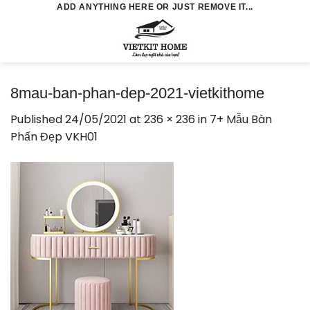
Skip
ADD ANYTHING HERE OR JUST REMOVE IT...
to
0
content
8mau-ban-phan-dep-2021-vietkithome
Published
24/05/2021
at
236 × 236
in
7+ Mẫu Bàn
Phấn Đẹp VKH01