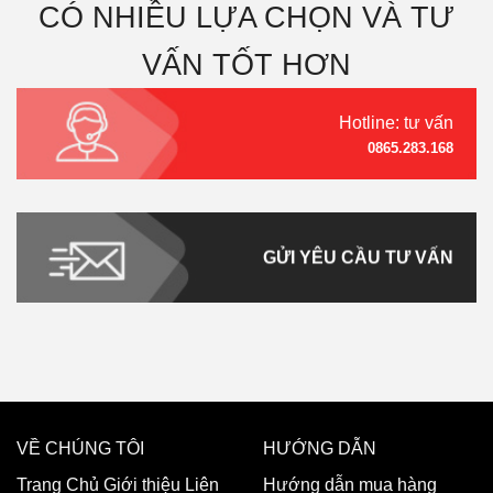
CÓ NHIỀU LỰA CHỌN VÀ TƯ
VẤN TỐT HƠN
Hotline: tư vấn
0865.283.168
GỬI YÊU CẦU TƯ VẤN
VỀ CHÚNG TÔI
HƯỚNG DẪN
Trang Chủ
Giới thiệu
Liên
Hướng dẫn mua hàng