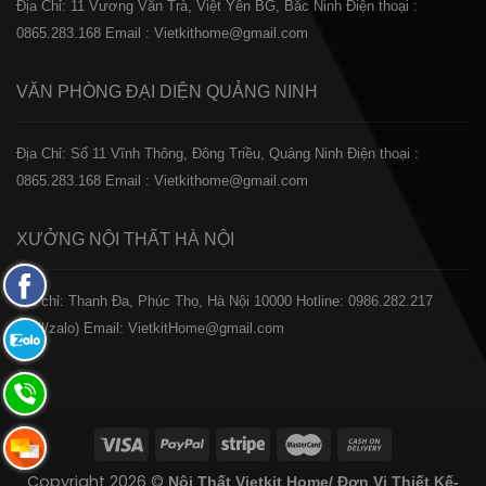
Địa Chỉ: 11 Vương Văn Trà, Việt Yên BG, Bắc Ninh
Điện thoại :
0865.283.168
Email : Vietkithome@gmail.com
VĂN PHÒNG ĐẠI DIỆN
QUẢNG NINH
Địa Chỉ: Số 11 Vĩnh Thông, Đông Triều, Quảng Ninh
Điện thoại :
0865.283.168
Email : Vietkithome@gmail.com
XƯỞNG NỘI THẤT
HÀ NỘI
Fanpage
️Địa chỉ: Thanh Đa, Phúc Thọ, Hà Nội 10000
Hotline: 0986.282.217
Facebook
(Call/zalo)
Email: VietkitHome@gmail.com
Zalo:
0865.283.168
Hotline:
0865.283.168
Hotline:
Copyright 2026 ©
Nội Thất Vietkit Home/ Đơn Vị Thiết Kế-