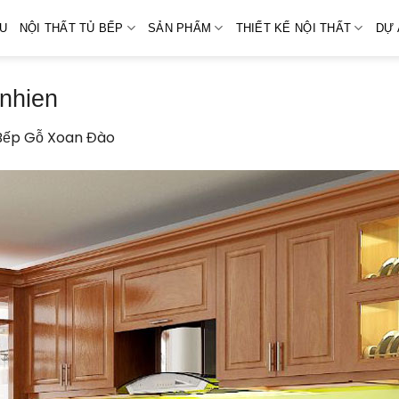
ỆU
NỘI THẤT TỦ BẾP
SẢN PHẨM
THIẾT KẾ NỘI THẤT
DỰ 
nhien
Bếp Gỗ Xoan Đào