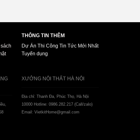
THÔNG TIN THÊM
 sách
Dự Án Thi Công
Tin Tức Mới Nhất
mật
Tuyển dụng
ẢNG
XƯỞNG NỘI THẤT
HÀ NỘI
️Địa chỉ: Thanh Đa, Phúc Thọ, Hà Nội
iều,
10000
Hotline: 0986.282.217 (Call/zalo)
68
Email: VietkitHome@gmail.com