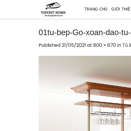
Skip
TRANG CHỦ
GIỚI THI
to
content
01tu-bep-Go-xoan-dao-tu-
Published
21/05/2021
at
800 × 670
in
Tủ 