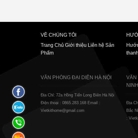
VỀ CHÚNG TÔI
HƯỚ
Trang Chủ
Giới thiệu
Liên hệ
Sản
Hướn
Phẩm
than
VĂN PHÒNG ĐẠI DIỆN
HÀ NỘI
VĂN
NIN
Fanpage
Địa Chỉ: 72a Hồng Tiến Long Biên Hà Nội
Facebook
Điện thoại : 0865.283.168
Email :
Địa Ch
Zalo:
Vietkithome@gmail.com
Bắc N
0865.283.168
: Vie
Hotline:
0865.283.168
Hotline: