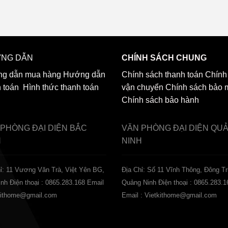
NG DẪN
CHÍNH SÁCH CHUNG
g dẫn mua hàng
Hướng dẫn
Chính sách thanh toán
Chính
h toán
Hình thức thanh toán
vận chuyển
Chính sách bảo 
Chính sách bảo hành
 PHÒNG ĐẠI DIỆN
BẮC
VĂN PHÒNG ĐẠI DIỆN
QU
H
NINH
ỉ: 11 Vương Văn Trà, Việt Yên BG,
Địa Chỉ: Số 11 Vĩnh Thông, Đông Tr
inh
Điện thoại : 0865.283.168
Email
Quảng Ninh
Điện thoại : 0865.283.1
tkithome@gmail.com
Email : Vietkithome@gmail.com