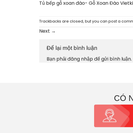
Tủ bếp gỗ xoan đào- Gỗ Xoan Đào Vietk
Trackbacks are closed, but you can
post a com
Next
→
Để lại một bình luận
Bạn phải
đăng nhập
để gửi bình luận.
CÓ 