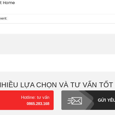
it Home
ment
.
NHIỀU LỰA CHỌN VÀ TƯ VẤN TỐT
Hotline: tư vấn
GỬI YÊ
0865.283.168