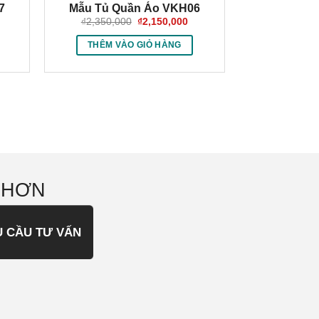
7
Mẫu Tủ Quần Áo VKH06
iá
Giá
Giá
₫
2,350,000
₫
2,150,000
iện
gốc
hiện
i
là:
tại
THÊM VÀO GIỎ HÀNG
:
₫2,350,000.
là:
2,150,000.
₫2,150,000.
 HƠN
U CẦU TƯ VẤN