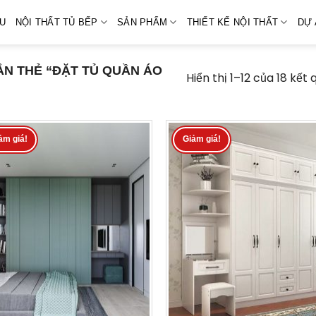
ỆU
NỘI THẤT TỦ BẾP
SẢN PHẨM
THIẾT KẾ NỘI THẤT
DỰ 
N THẺ “ĐẶT TỦ QUẦN ÁO
Hiển thị 1–12 của 18 kết 
ảm giá!
Giảm giá!