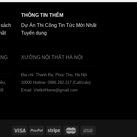
THÔNG TIN THÊM
 sách
Dự Án Thi Công
Tin Tức Mới Nhất
mật
Tuyển dụng
ẢNG
XƯỞNG NỘI THẤT
HÀ NỘI
️Địa chỉ: Thanh Đa, Phúc Thọ, Hà Nội
iều,
10000
Hotline: 0986.282.217 (Call/zalo)
68
Email: VietkitHome@gmail.com