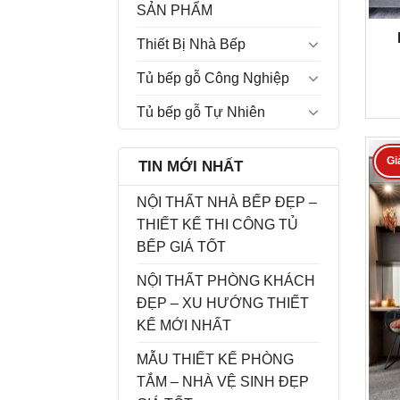
SẢN PHẨM
Thiết Bị Nhà Bếp
Tủ bếp gỗ Công Nghiệp
Tủ bếp gỗ Tự Nhiên
Gi
TIN MỚI NHẤT
NỘI THẤT NHÀ BẾP ĐẸP –
THIẾT KẾ THI CÔNG TỦ
BẾP GIÁ TỐT
NỘI THẤT PHÒNG KHÁCH
ĐẸP – XU HƯỚNG THIẾT
KẾ MỚI NHẤT
MẪU THIẾT KẾ PHÒNG
TẮM – NHÀ VỆ SINH ĐẸP