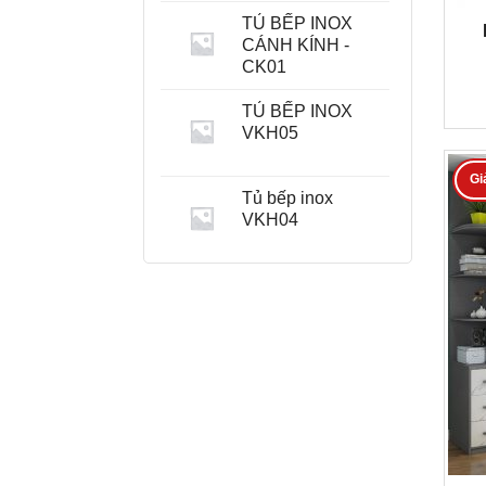
TỦ BẾP INOX
CÁNH KÍNH -
CK01
TỦ BẾP INOX
VKH05
Gi
Tủ bếp inox
VKH04