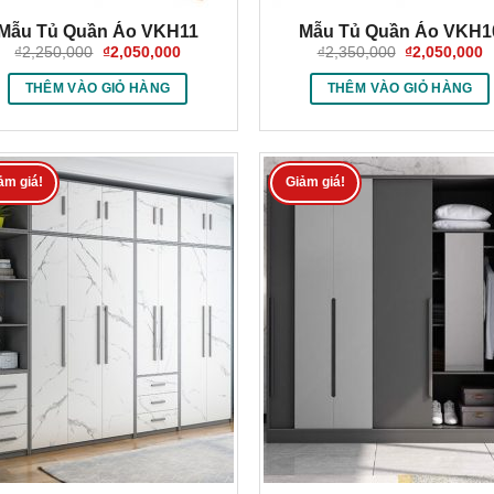
Mẫu Tủ Quần Áo VKH11
Mẫu Tủ Quần Áo VKH1
Giá
Giá
Giá
G
₫
2,250,000
₫
2,050,000
₫
2,350,000
₫
2,050,000
gốc
hiện
gốc
h
là:
tại
là:
tạ
THÊM VÀO GIỎ HÀNG
THÊM VÀO GIỎ HÀNG
₫2,250,000.
là:
₫2,350,000.
là
₫2,050,000.
₫
ảm giá!
Giảm giá!