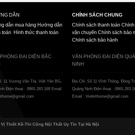
NG DẪN
CHÍNH SÁCH CHUNG
g dẫn mua hàng
Hướng dẫn
Chính sách thanh toán
Chính
h toán
Hình thức thanh toán
vận chuyển
Chính sách bảo 
Chính sách bảo hành
 PHÒNG ĐẠI DIỆN
BẮC
VĂN PHÒNG ĐẠI DIỆN
QU
H
NINH
ỉ: 11 Vương Văn Trà, Việt Yên BG,
Địa Chỉ: Số 11 Vĩnh Thông, Đông Tr
inh
Điện thoại : 0865.283.168
Email
Quảng Ninh
Điện thoại : 0865.283.1
tkithome@gmail.com
Email : Vietkithome@gmail.com
 Vị Thiết Kế-Thi Công Nội Thất Uy Tín Tại Hà Nội