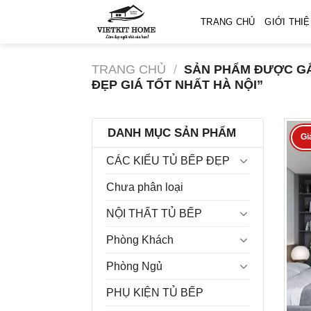
Skip
TRANG CHỦ
GIỚI THI
to
content
TRANG CHỦ
/
SẢN PHẨM ĐƯỢC GẮ
ĐẸP GIÁ TỐT NHẤT HÀ NỘI”
DANH MỤC SẢN PHẨM
Gi
CÁC KIỂU TỦ BẾP ĐẸP
Chưa phân loại
NỘI THẤT TỦ BẾP
Phòng Khách
Phòng Ngủ
PHỤ KIỆN TỦ BẾP