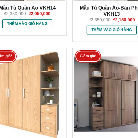
Mẫu Tủ Quần Áo VKH14
Mẫu Tủ Quần Áo-Bàn P
Giá
Giá
₫
2,350,000
₫
2,050,000
VKH13
gốc
hiện
Giá
G
₫
2,350,000
₫
2,150,000
là:
tại
gốc
h
THÊM VÀO GIỎ HÀNG
₫2,350,000.
là:
là:
tạ
THÊM VÀO GIỎ HÀNG
₫2,050,000.
₫2,350,000.
là
₫
ảm giá!
Giảm giá!