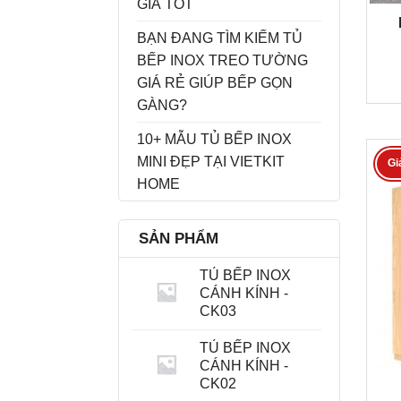
GIÁ TỐT
BẠN ĐANG TÌM KIẾM TỦ
BẾP INOX TREO TƯỜNG
GIÁ RẺ GIÚP BẾP GỌN
GÀNG?
10+ MẪU TỦ BẾP INOX
MINI ĐẸP TẠI VIETKIT
Gi
HOME
SẢN PHẨM
TỦ BẾP INOX
CÁNH KÍNH -
CK03
TỦ BẾP INOX
CÁNH KÍNH -
CK02