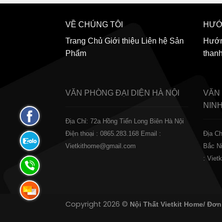
VỀ CHÚNG TÔI
HƯỚ
Trang Chủ
Giới thiệu
Liên hệ
Sản
Hướn
Phẩm
than
VĂN PHÒNG ĐẠI DIỆN
HÀ NỘI
VĂN
NIN
Fanpage
Địa Chỉ: 72a Hồng Tiến Long Biên Hà Nội
Facebook
Điện thoại : 0865.283.168
Email :
Địa Ch
Zalo:
Vietkithome@gmail.com
Bắc N
0865.283.168
: Vie
Hotline:
0865.283.168
Hotline:
Copyright 2026 ©
Nội Thất Vietkit Home/ Đơn
0865.283.168