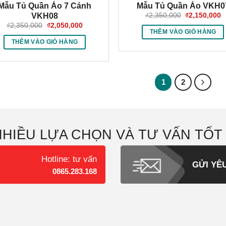
Mẫu Tủ Quần Áo 7 Cánh
Mẫu Tủ Quần Áo VKH0
Giá
G
₫
2,350,000
₫
2,150,000
VKH08
gốc
h
Giá
Giá
₫
2,350,000
₫
2,050,000
là:
tạ
gốc
hiện
THÊM VÀO GIỎ HÀNG
₫2,350,000.
là
là:
tại
THÊM VÀO GIỎ HÀNG
₫
₫2,350,000.
là:
₫2,050,000.
1
2
NHIỀU LỰA CHỌN VÀ TƯ VẤN TỐT
Hotline: tư vấn
GỬI YÊ
0865.283.168