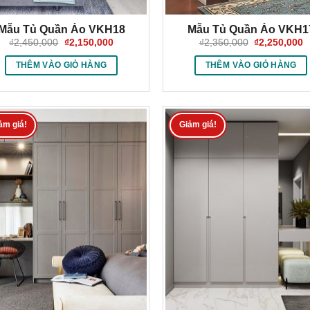
Mẫu Tủ Quần Áo VKH18
Mẫu Tủ Quần Áo VKH1
Giá
Giá
Giá
G
₫
2,450,000
₫
2,150,000
₫
2,350,000
₫
2,250,000
gốc
hiện
gốc
h
là:
tại
là:
tạ
THÊM VÀO GIỎ HÀNG
THÊM VÀO GIỎ HÀNG
₫2,450,000.
là:
₫2,350,000.
là
₫2,150,000.
₫
ảm giá!
Giảm giá!