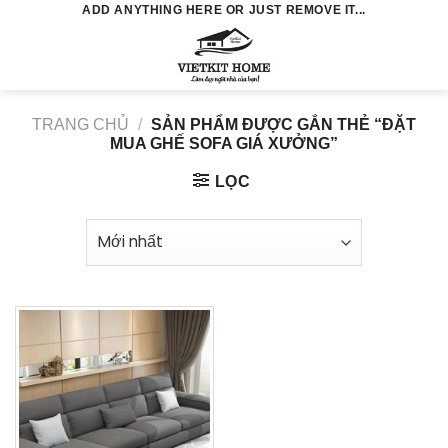
Skip
ADD ANYTHING HERE OR JUST REMOVE IT...
to
0
content
TRANG CHỦ
/
SẢN PHẨM ĐƯỢC GẮN THẺ “ĐẶT
MUA GHẾ SOFA GIÁ XƯỞNG”
LỌC