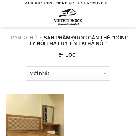
Skip
ADD ANYTHING HERE OR JUST REMOVE IT...
to
0
content
TRANG CHỦ
/
SẢN PHẨM ĐƯỢC GẮN THẺ “CÔNG
TY NỘI THẤT UY TÍN TẠI HÀ NỘI”
LỌC