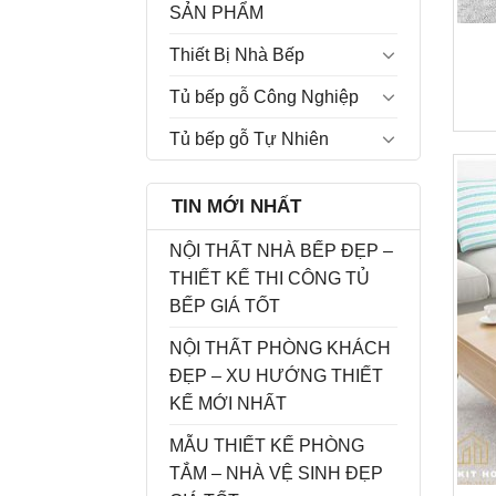
SẢN PHẨM
Thiết Bị Nhà Bếp
Tủ bếp gỗ Công Nghiệp
Tủ bếp gỗ Tự Nhiên
TIN MỚI NHẤT
NỘI THẤT NHÀ BẾP ĐẸP –
THIẾT KẾ THI CÔNG TỦ
BẾP GIÁ TỐT
NỘI THẤT PHÒNG KHÁCH
ĐẸP – XU HƯỚNG THIẾT
KẾ MỚI NHẤT
MẪU THIẾT KẾ PHÒNG
TẮM – NHÀ VỆ SINH ĐẸP