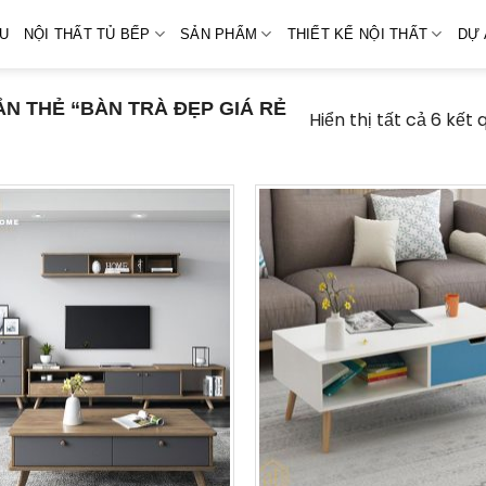
ỆU
NỘI THẤT TỦ BẾP
SẢN PHẨM
THIẾT KẾ NỘI THẤT
DỰ 
 THẺ “BÀN TRÀ ĐẸP GIÁ RẺ
Hiển thị tất cả 6 kết 