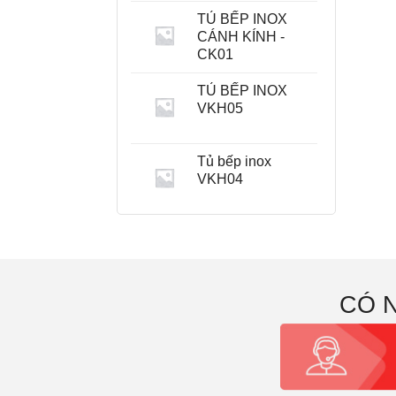
TỦ BẾP INOX
CÁNH KÍNH -
CK01
TỦ BẾP INOX
VKH05
Tủ bếp inox
VKH04
CÓ 