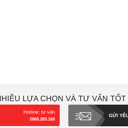
NHIỀU LỰA CHỌN VÀ TƯ VẤN TỐT
Hotline: tư vấn
GỬI YÊ
0865.283.168