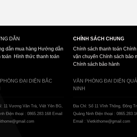
NG DẪN
CHÍNH SÁCH CHUNG
g dẫn mua hàng
Hướng dẫn
Chính sách thanh toán
Chính
h toán
Hình thức thanh toán
vận chuyển
Chính sách bảo 
Chính sách bảo hành
 PHÒNG ĐẠI DIỆN
BẮC
VĂN PHÒNG ĐẠI DIỆN
QU
H
NINH
ỉ: 11 Vương Văn Trà, Việt Yên BG,
Địa Chỉ: Số 11 Vĩnh Thông, Đông Tr
inh
Điện thoại : 0865.283.168
Email
Quảng Ninh
Điện thoại : 0865.283.1
tkithome@gmail.com
Email : Vietkithome@gmail.com