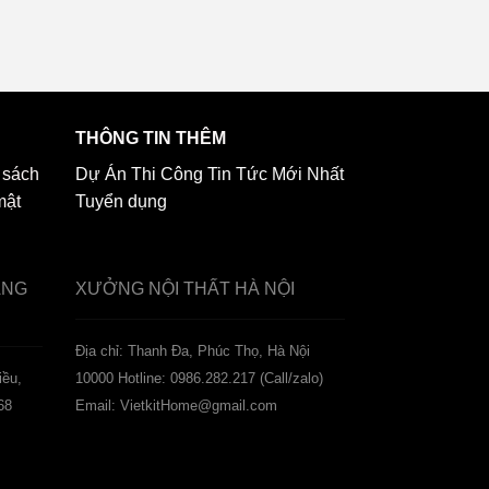
THÔNG TIN THÊM
 sách
Dự Án Thi Công
Tin Tức Mới Nhất
mật
Tuyển dụng
ẢNG
XƯỞNG NỘI THẤT
HÀ NỘI
️Địa chỉ: Thanh Đa, Phúc Thọ, Hà Nội
iều,
10000
Hotline: 0986.282.217 (Call/zalo)
68
Email: VietkitHome@gmail.com