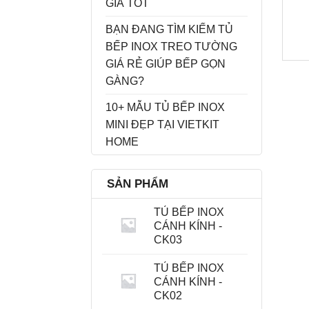
GIÁ TỐT
BẠN ĐANG TÌM KIẾM TỦ
BẾP INOX TREO TƯỜNG
GIÁ RẺ GIÚP BẾP GỌN
GÀNG?
10+ MẪU TỦ BẾP INOX
MINI ĐẸP TẠI VIETKIT
HOME
SẢN PHẨM
TỦ BẾP INOX
CÁNH KÍNH -
CK03
TỦ BẾP INOX
CÁNH KÍNH -
CK02