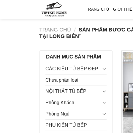
Skip
TRANG CHỦ
GIỚI THI
to
content
TRANG CHỦ
/
SẢN PHẨM ĐƯỢC GẮN
TẠI LONG BIÊN”
DANH MỤC SẢN PHẨM
CÁC KIỂU TỦ BẾP ĐẸP
Chưa phân loại
NỘI THẤT TỦ BẾP
Phòng Khách
Phòng Ngủ
PHỤ KIỆN TỦ BẾP