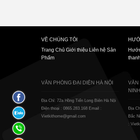
VỀ CHÚNG TÔI
HƯỚ
Trang Chủ
Giới thiệu
Liên hệ
Sản
Hướn
Phẩm
than
VĂN PHÒNG ĐẠI DIỆN
HÀ NỘI
VĂN
NIN
Fanpage
Địa Chỉ: 72a Hồng Tiến Long Biên Hà Nội
Facebook
Điện thoại : 0865.283.168
Email :
Địa Ch
Zalo:
Vietkithome@gmail.com
Bắc N
0865.283.168
: Vie
Hotline:
0865.283.168