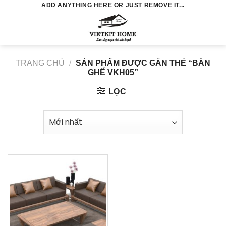
Skip
ADD ANYTHING HERE OR JUST REMOVE IT...
to
0
content
TRANG CHỦ
/
SẢN PHẨM ĐƯỢC GẮN THẺ “BÀN
GHẾ VKH05”
LỌC