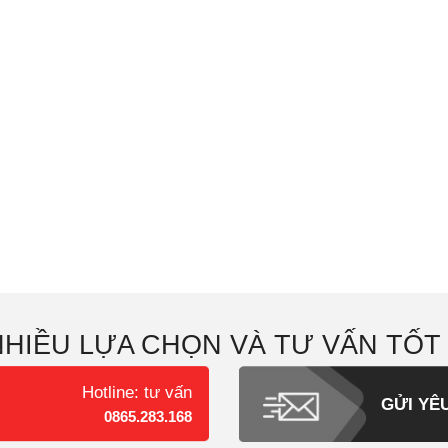
NHIỀU LỰA CHỌN VÀ TƯ VẤN TỐT
Hotline: tư vấn
GỬI YÊ
0865.283.168