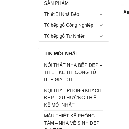
SẢN PHẨM
Ấm
Thiết Bị Nhà Bếp
Tủ bếp gỗ Công Nghiệp
Tủ bếp gỗ Tự Nhiên
TIN MỚI NHẤT
NỘI THẤT NHÀ BẾP ĐẸP –
THIẾT KẾ THI CÔNG TỦ
BẾP GIÁ TỐT
NỘI THẤT PHÒNG KHÁCH
ĐẸP – XU HƯỚNG THIẾT
KẾ MỚI NHẤT
MẪU THIẾT KẾ PHÒNG
TẮM – NHÀ VỆ SINH ĐẸP