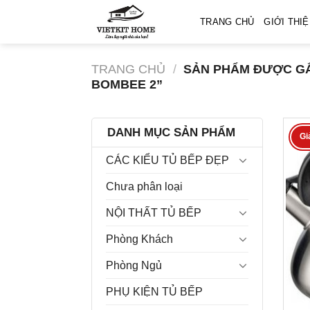
Skip
TRANG CHỦ
GIỚI THI
to
content
TRANG CHỦ
/
SẢN PHẨM ĐƯỢC GẮ
BOMBEE 2”
DANH MỤC SẢN PHẨM
Gi
CÁC KIỂU TỦ BẾP ĐẸP
Chưa phân loại
NỘI THẤT TỦ BẾP
Phòng Khách
Phòng Ngủ
PHỤ KIỆN TỦ BẾP