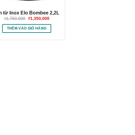
 từ Inox Elo Bombee 2,2L
Giá
Giá
₫
1,750,000
₫
1,350,000
gốc
hiện
là:
tại
THÊM VÀO GIỎ HÀNG
₫1,750,000.
là:
₫1,350,000.