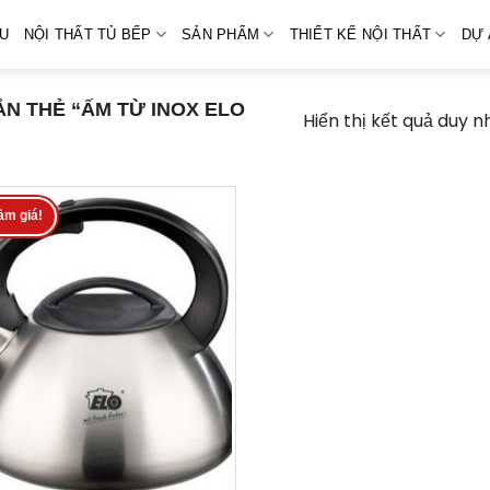
ỆU
NỘI THẤT TỦ BẾP
SẢN PHẨM
THIẾT KẾ NỘI THẤT
DỰ 
N THẺ “ẤM TỪ INOX ELO
Hiển thị kết quả duy n
ảm giá!