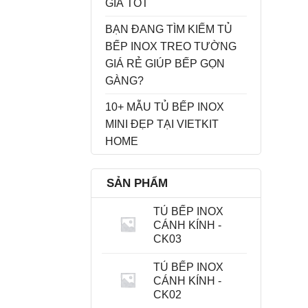
GIÁ TỐT
BẠN ĐANG TÌM KIẾM TỦ
BẾP INOX TREO TƯỜNG
GIÁ RẺ GIÚP BẾP GỌN
GÀNG?
10+ MẪU TỦ BẾP INOX
MINI ĐẸP TẠI VIETKIT
HOME
SẢN PHẨM
TỦ BẾP INOX
CÁNH KÍNH -
CK03
TỦ BẾP INOX
CÁNH KÍNH -
CK02