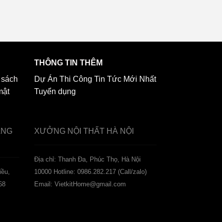
THÔNG TIN THÊM
 sách
Dự Án Thi Công
Tin Tức Mới Nhất
mật
Tuyển dụng
ẢNG
XƯỞNG NỘI THẤT
HÀ NỘI
️Địa chỉ: Thanh Đa, Phúc Thọ, Hà Nội
iều,
10000
Hotline: 0986.282.217 (Call/zalo)
68
Email: VietkitHome@gmail.com