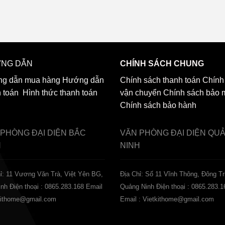
NG DẪN
CHÍNH SÁCH CHUNG
g dẫn mua hàng
Hướng dẫn
Chính sách thanh toán
Chính
h toán
Hình thức thanh toán
vận chuyển
Chính sách bảo 
Chính sách bảo hành
 PHÒNG ĐẠI DIỆN
BẮC
VĂN PHÒNG ĐẠI DIỆN
QU
H
NINH
ỉ: 11 Vương Văn Trà, Việt Yên BG,
Địa Chỉ: Số 11 Vĩnh Thông, Đông Tr
inh
Điện thoại : 0865.283.168
Email
Quảng Ninh
Điện thoại : 0865.283.1
tkithome@gmail.com
Email : Vietkithome@gmail.com