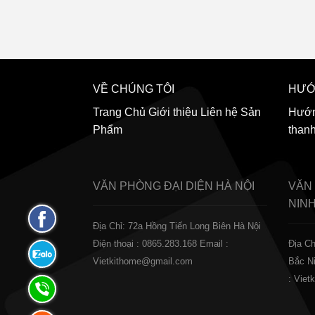
VỀ CHÚNG TÔI
HƯỚ
Trang Chủ
Giới thiệu
Liên hệ
Sản
Hướn
Phẩm
than
VĂN PHÒNG ĐẠI DIỆN
HÀ NỘI
VĂN
NIN
Fanpage
Địa Chỉ: 72a Hồng Tiến Long Biên Hà Nội
Facebook
Điện thoại : 0865.283.168
Email :
Địa Ch
Zalo:
Vietkithome@gmail.com
Bắc N
0865.283.168
: Vie
Hotline:
0865.283.168