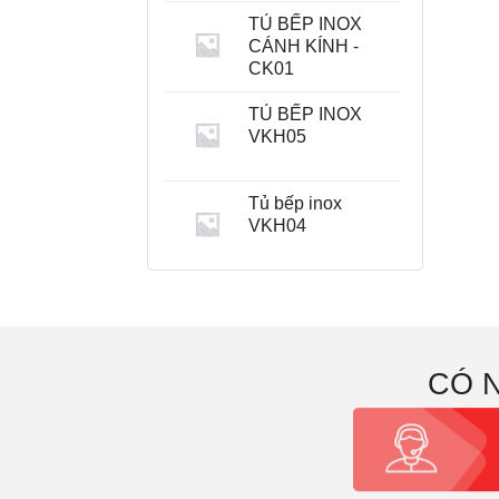
TỦ BẾP INOX
CÁNH KÍNH -
CK01
TỦ BẾP INOX
VKH05
Tủ bếp inox
VKH04
CÓ 