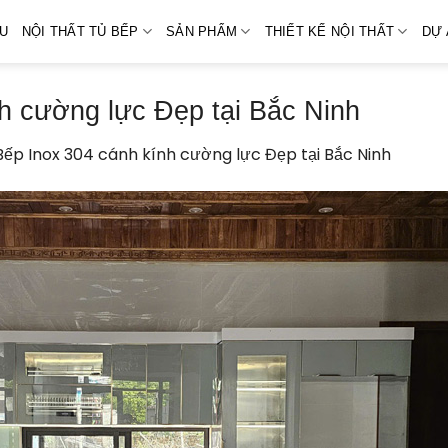
ỆU
NỘI THẤT TỦ BẾP
SẢN PHẨM
THIẾT KẾ NỘI THẤT
DỰ 
h cường lực Đẹp tại Bắc Ninh
Bếp Inox 304 cánh kính cường lực Đẹp tại Bắc Ninh