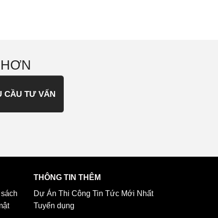
 HƠN
U CẦU TƯ VẤN
THÔNG TIN THÊM
 sách
Dự Án Thi Công
Tin Tức Mới Nhất
mật
Tuyển dụng