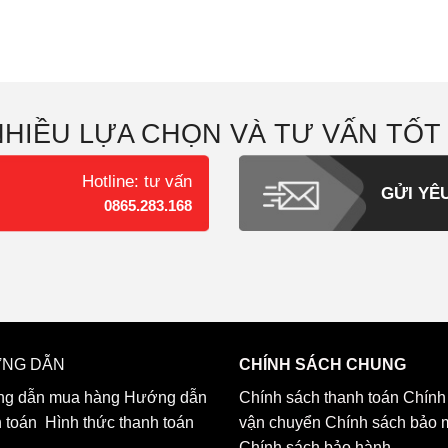
NHIỀU LỰA CHỌN VÀ TƯ VẤN TỐT
Hotline: tư vấn
GỬI YÊ
0865.283.168
NG DẪN
CHÍNH SÁCH CHUNG
g dẫn mua hàng
Hướng dẫn
Chính sách thanh toán
Chính
h toán
Hình thức thanh toán
vận chuyển
Chính sách bảo 
Chính sách bảo hành