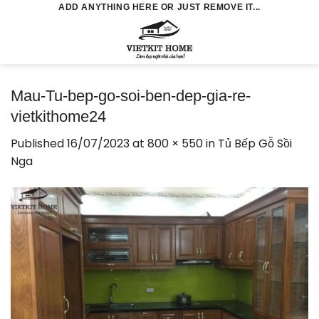
Skip
ADD ANYTHING HERE OR JUST REMOVE IT...
to
0
content
Mau-Tu-bep-go-soi-ben-dep-gia-re-
vietkithome24
Published
16/07/2023
at
800 × 550
in
Tủ Bếp Gỗ Sồi
Nga