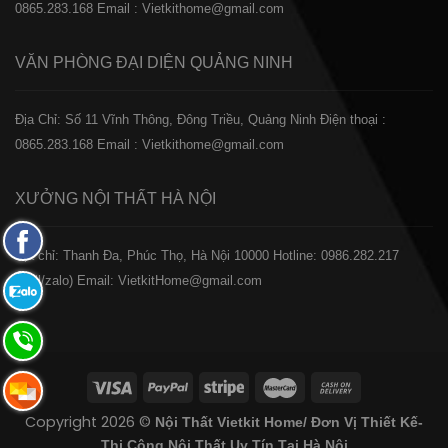
0865.283.168
Email : Vietkithome@gmail.com
VĂN PHÒNG ĐẠI DIỆN
QUẢNG NINH
Địa Chỉ: Số 11 Vĩnh Thông, Đông Triều, Quảng Ninh
Điện thoại :
0865.283.168
Email : Vietkithome@gmail.com
XƯỞNG NỘI THẤT
HÀ NỘI
Fanpage
️Địa chỉ: Thanh Đa, Phúc Thọ, Hà Nội 10000
Hotline: 0986.282.217
Facebook
(Call/zalo)
Email: VietkitHome@gmail.com
Zalo:
0865.283.168
Hotline:
0865.283.168
Hotline:
Copyright 2026 ©
Nội Thất Vietkit Home/ Đơn Vị Thiết Kế-
0865.283.168
Thi Công Nội Thất Uy Tín Tại Hà Nội