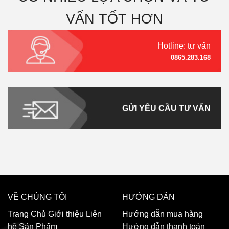
VẤN TỐT HƠN
Hotline: tư vấn
0865.283.168
GỬI YÊU CẦU TƯ VẤN
VỀ CHÚNG TÔI
HƯỚNG DẪN
Trang Chủ
Giới thiệu
Liên
Hướng dẫn mua hàng
hệ
Sản Phẩm
Hướng dẫn thanh toán