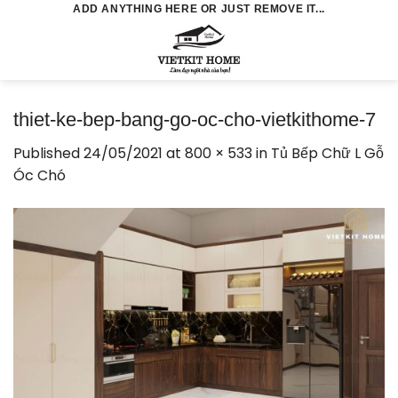
Skip
ADD ANYTHING HERE OR JUST REMOVE IT...
to
0
content
thiet-ke-bep-bang-go-oc-cho-vietkithome-7
Published
24/05/2021
at
800 × 533
in
Tủ Bếp Chữ L Gỗ
Óc Chó