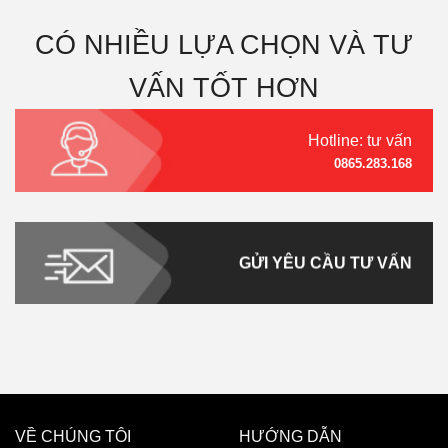
CÓ NHIỀU LỰA CHỌN VÀ TƯ
VẤN TỐT HƠN
Hotline: tư vấn
0865.283.168
GỬI YÊU CẦU TƯ VẤN
VỀ CHÚNG TÔI
HƯỚNG DẪN