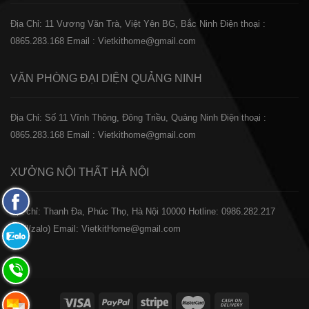
Địa Chỉ: 11 Vương Văn Trà, Việt Yên BG, Bắc Ninh
Điện thoại :
0865.283.168
Email : Vietkithome@gmail.com
VĂN PHÒNG ĐẠI DIỆN
QUẢNG NINH
Địa Chỉ: Số 11 Vĩnh Thông, Đông Triều, Quảng Ninh
Điện thoại :
0865.283.168
Email : Vietkithome@gmail.com
XƯỞNG NỘI THẤT
HÀ NỘI
Fanpage
️Địa chỉ: Thanh Đa, Phúc Thọ, Hà Nội 10000
Hotline: 0986.282.217
Facebook
(Call/zalo)
Email: VietkitHome@gmail.com
Zalo:
0865.283.168
Hotline:
0865.283.168
Hotline: