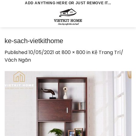
Skip
ADD ANYTHING HERE OR JUST REMOVE IT...
to
0
content
ke-sach-vietkithome
Published
10/05/2021
at
800 × 800
in
Kệ Trang Trí/
Vách Ngăn